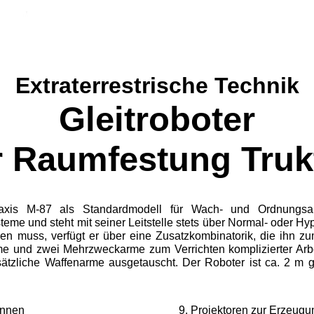
Extraterrestrische Technik
Gleitroboter
r Raumfestung Truk
axis M-87 als Standardmodell für Wach- und Ord­nungsa
me und steht mit seiner Leitstelle stets über Normal- oder Hyp
en muss, verfügt er über eine Zusatzkombinatorik, die ihn zu
arme und zwei Mehrzweck­arme zum Verrichten komplizierter Ar
ätzliche Waffen­arme ausgetauscht. Der Roboter ist ca. 2 m g
ennen
Projektoren zur Erzeugun