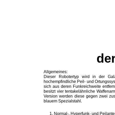
de
Allgemeines:
Dieser Robotertyp wird in der Gal
hochempfindliche Peil- und Ortungssyste
sich aus deren Funkreichweite entfern
besitzt vier tentakel­ähnliche Waffen
Version wer­den diese gegen zwei zus
blauem Spezialstahl.
Normal-, Hyperfunk- und Peilant