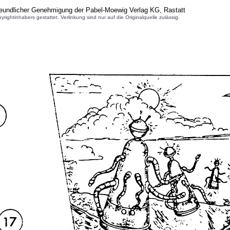
reundlicher Genehmigung der Pabel-Moewig Verlag KG, Rastatt
inhabers gestattet. Verlinkung sind nur auf die Originalquelle zulässig.