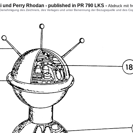
i und Perry Rhodan - published in PR 790 LKS -
Abdruck mit f
enehmigung des Zeichners, des Verlages und unter Benennung der Bezugsquelle und des Copyright