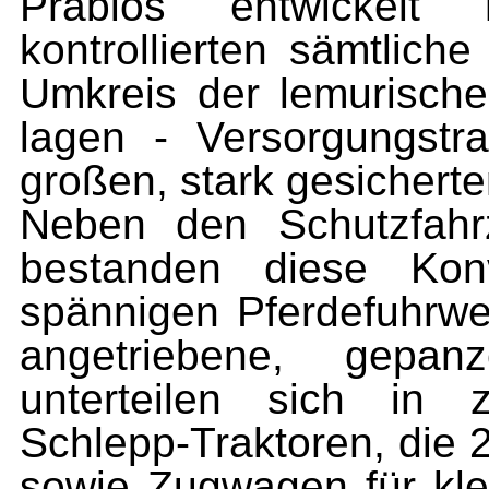
Präbios entwickelt 
kontrollierten sämtliche
Umkreis der lemurisch
lagen - Versorgungstr
großen, stark gesicherte
Neben den Schutzfahrz
bestanden diese Kon
spännigen Pferdefuhrwe
angetriebene, gepan
unterteilen sich in 
Schlepp-Traktoren, die 
sowie Zugwagen für klei