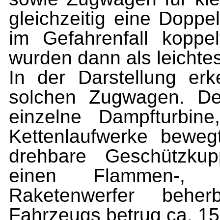
gleich­zeitig eine Doppe
im Gefahrenfall koppe
wurden dann als leichtes
In der Darstellung er
solchen Zug­wagen. De
einzelne Dampfturbine
Kettenlaufwerke beweg
drehbare Geschützkupp
einen Flammen-, o
Raketenwerfer behe
Fahrzeugs betrug ca. 1