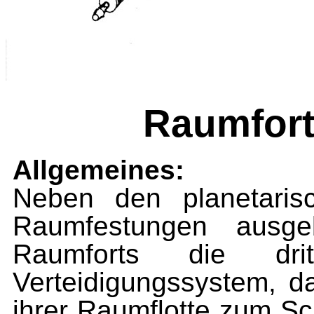
Raumfort
Allgemeines:
Neben den planetaris
Raum­festungen ausg
Raumforts die dr
Verteidigungssystem, 
ihrer Raumflotte zum S