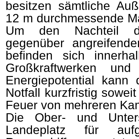
besitzen sämtliche A
12 m durchmessende Mas
Um den Nachteil der
gegenüber angreifende
befinden sich innerh
Großkraftwerken und
Energie­potential kann
Notfall kurz­fristig sow
Feuer von meh­reren Kam
Die Ober- und Unters
Landeplatz für auf