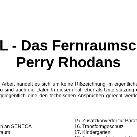
L - Das Fernraumsch
Perry Rhodans
r Arbeit handelt
es sich um keine Rißzeichnung im
eigentlic
So sind auch
die Daten In diesem Fall eher
als Unterstützung
gelegent­
lich eine den technischen
Ansprüchen
gerecht
wer­
d
Zusatzkonverter für Para
ssen an SENECA
Transformgeschütz
raum
Kindergarten