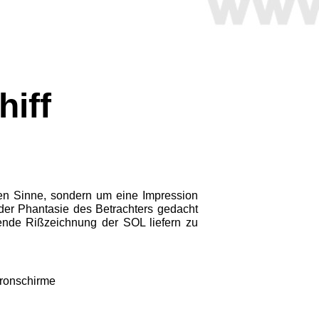
iff
hen Sinne,
sondern um eine Impression
 der
Phantasie des Betrachters ge­
dacht
ende Rißzeichnung der SOL
liefern zu
tronschirme