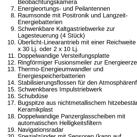
Beobachtungs­kamera
Energieortungs- und Peilantennen
Raumsonde mit Positronik und Langzeit-
Energiebatte­rien
Schwenkbare Kaltgastriebwerke zur
Lagesteuerung (4 Stück)
Überlicht-Linearantrieb mit einer Reichweite
x 30 Lj. oder 2 x 10 Lj.
Doppelwandige Versteifungsplatte
Ringförmiger Fusionsmeiler zur Energieerz
Thermo-Energieumwandler und
Energiespeicherbatte­rien
Stabilisierungsflossen für den Atmosphärenf
Schwenkbares Impulstriebwerk
Schubdüse
Bugspitze aus nichtmetallischem hitzebest
Keramikplast
Doppelwandige Panzerglasscheiben mit
automatischen Helligkeitsfiltern
Navigationsradar
Spezialzünder mit Sensoren (kann auf