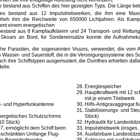
te bestand aus Schiffen des hier gezeigten Typs. Die Länge be
fes bestand aus 12 Impulstriebwerken, die ihm eine Maxi
verlieh ihm die Reichweite von 650000 Lichtjahren. Als Kampf
amt einem energetischen
 bestand aus 8 Kampf­aufklärern und 24 Transport- und Rettung
koars an Bord, für Sondereinsätze konnte die Aufnahme­ka
he Parasiten, die soge­nannten Vruuns, verwendet, die vom Abf
as­ser- und Sauerstoff, die in die Versorgungssysteme des Sc
ch ihre Schiffstypen ausgemustert, die Dumfries erhielten dafü
elle.
Energiespeicher
Hauptkraftwerk mit 12 sc
mit je einem Triebwerk
l- und Hyperfunkan­tenne
Hilfs-Antigravaggregat f
Stabilisierungs- und Ste
ergetischen Schutz­schirms
Stück)
10 Stück)
Hydraulik für Landestütz
 7, ermöglicht dem Schiff beim
Impulstriebwerk (insges.
beschränkten Umfange Flug-
Ausfahrbare Landestütz
die Bremstriebwerke
Schleuse mit ausfahrba