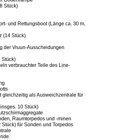
 8 Stück)
rt- und Rettungsboot (Länge ca. 30 m,
 (14 Stück)
ng der Vruun-Ausscheidungen
 Stück)
n verbrauchter Teile des Line­
ng
otts
t gleichzeitig als Ausweich­zentrale für
insges. 10 Stück)
hutzschirmaggregate
nden, Raumtorpedos und -minen
 Stück) für Sonden und Tor­pedos
trale
nde.