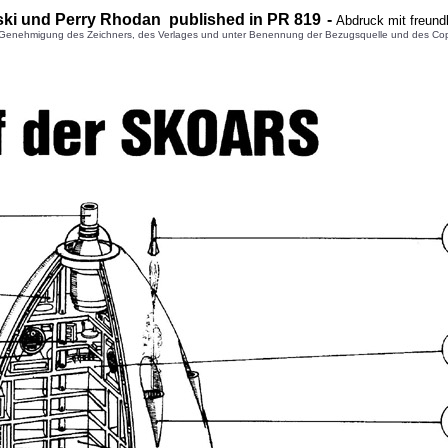
ski
und Perry Rhodan published in PR 8
19
-
Abdruck mit freund
enehmigung des Zeichners, des Verlages und unter Benennung der Bezugsquelle und des Copyright