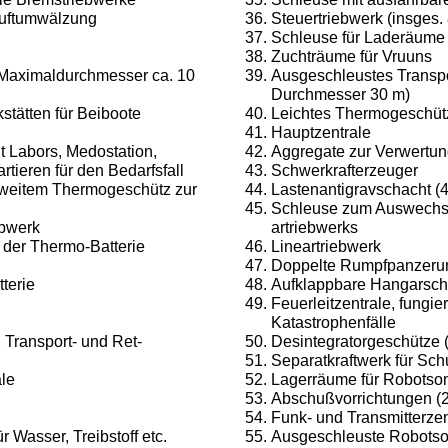
Luftumwälzung
Steuertriebwerk (insges.
Schleuse für Laderäume
Zuchträume für Vruuns
 Maximaldurchmesser ca. 10
Ausgeschleustes Transpo
Durchmesser 30 m)
stätten für Beiboote
Leichtes Thermogeschütz
Hauptzentrale
t Labors, Medostation,
Aggregate zur Verwertu
ieren für den Bedarfs­fall
Schwerkrafterzeuger
weitem Thermogeschütz zur
Lastenantigravschacht (4
Schleuse zum Auswechsel
ebwerk
artriebwerks
k der Thermo-Batterie
Lineartriebwerk
Doppelte Rumpfpanzeru
terie
Aufklappbare Hangarsch
Feuerleitzentrale, fungier
Katastrophenfälle
2 Transport- und Ret­
Desintegratorgeschütze (
Separatkraftwerk für Sc
ale
Lagerräume für Robotso
Abschußvorrichtungen (2
Funk- und Transmitterzen
 Wasser, Treibstoff etc.
Ausgeschleuste Robotso