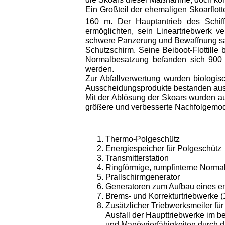
Ein Großteil der ehemaligen Skoarflot
160 m. Der Hauptantrieb des Schif
ermöglichten, sein Linear­triebwerk 
schwere Panzerung und Bewaffnung s
Schutzschirm. Seine Beiboot-Flottille
Normalbesatzung befanden sich 900 S
werden.
Zur Abfallverwertung wurden biologisc
Ausscheidungsprodukte bestanden aus W
Mit der Ablösung der Skoars wurden au
größere und verbesserte Nach­folgemod
Thermo-Polgeschütz
Energiespeicher für Polgeschütz
Transmitterstation
Ringförmige, rumpfinterne Norma
Prallschirmgenerator
Generatoren zum Aufbau eines en
Brems- und Korrekturtriebwerke (
Zusätzlicher Triebwerksmeiler für
Ausfall der Haupttriebwerke im 
und Manövrierfähigkeiten durch 