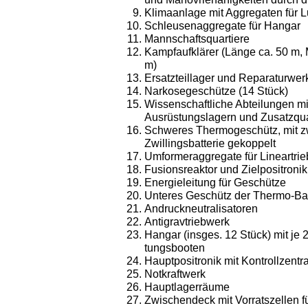
Klimaanlage mit Aggregaten für 
Schleusenaggregate für Hangar
Mannschaftsquartiere
Kampfaufklärer (Länge ca. 50 m,
m)
Ersatzteillager und Reparaturwerk
Narkosegeschütze (14 Stück)
Wissenschaftliche Abteilungen mi
Ausrüstungslagern und Zusatzquart
Schweres Thermogeschütz, mit z
Zwillingsbatterie gekoppelt
Umformeraggregate für Lineartri
Fusionsreaktor und Zielpositroni
Energieleitung für Geschütze
Unteres Geschütz der Thermo-Bat
Andruckneutralisatoren
Antigravtriebwerk
Hangar (insges. 12 Stück) mit je 
tungsbooten
Hauptpositronik mit Kontrollzentr
Notkraftwerk
Hauptlagerräume
Zwischendeck mit Vorratszellen für