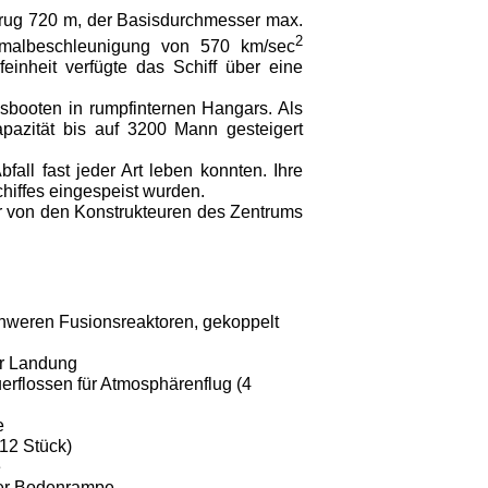
trug 720 m, der Basis­durchmesser max.
2
mal­beschleunigung von 570 km/sec
einheit verfügte das Schiff über eine
sbooten in rumpf­internen Hangars. Als
pazität bis auf 3200 Mann gesteigert
all fast jeder Art leben konnten. Ihre
hiffes eingespeist wurden.
r von den Kon­strukteuren des Zentrums
hweren Fusionsreaktoren, ge­koppelt
ür Landung
uerflossen für Atmosphärenflug (4
e
 12 Stück)
e
rer Bodenrampe