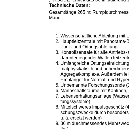
Technische Daten:
Gesamtlänge 265 m; Rumpfdurchmesse
Mann.
Wissenschaftliche Abteilung mit 
Hauptleitzentrale mit Panorama-Bi
Funk- und Ortungsabteilung
Kontrollzentrale für alle Antriebs
darunterliegender Waffen leitzent
Umfangreiche Ortungseinrichtunge
malphysikalisch und höherdimens
Aggregatkomplexe. Außerdem lei
Empfänger für Normal- und Hype
Unbemannte Forschungssonde (14
Mannschaftsräume mit Kantinen, 
Lebenserhaltungsanlage (Wasser-
tungssysteme)
Mittelschweres Impulsgeschütz (4 
schungszwecke durch besonders 
u. ä. ersetzt werden)
36 m durchmessendes Mehrzweck-
Jet”