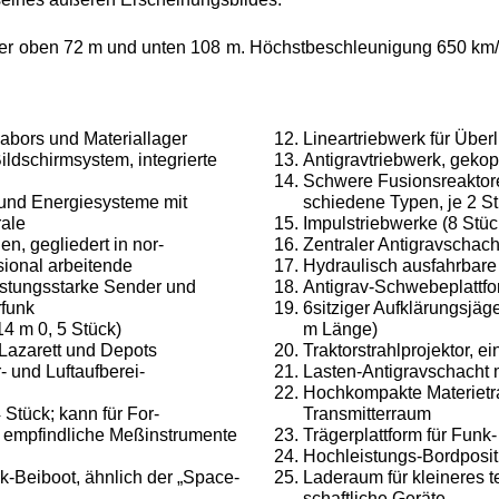
r oben 72 m und unten 108 m. Höchstbeschleunigung 650 km
Labors und Materiallager
Lineartriebwerk für Über
ldschirmsystem, inte­grierte
Antigravtriebwerk, gekop
Schwere Fusionsreaktore
- und Energiesysteme mit
schiedene Typen, je 2 St
rale
Impulstriebwerke (8 Stüc
n, gegliedert in nor­
Zentraler Antigravschach
ional arbeitende
Hydraulisch ausfahrbare
stungsstarke Sender und
Antigrav-Schwebeplattfo
rfunk
6sitziger Aufklärungsjäg
 m 0, 5 Stück)
m Länge)
Lazarett und Depots
Traktorstrahlprojektor, e
 und Luftaufberei­
Lasten-Antigravschacht
Hochkompakte Materietra
Stück; kann für For­
Transmitterraum
empfindliche Meßin­strumente
Trägerplattform für Fun
Hochleistungs-Bordposit
Beiboot, ähnlich der „Space-
Laderaum für kleineres t
schaftliche Geräte