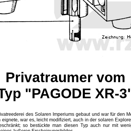
Privatraumer vom
Typ "PAGODE XR-3
ivatreederei des So­laren Imperiums gebaut und war für den M
ignete, war es, leicht modifiziert, auch in der solaren Explore
eschränkt; so bestückte man diesen Typ auch nur mit weni
seines äußeren Er­scheinungsbildes.