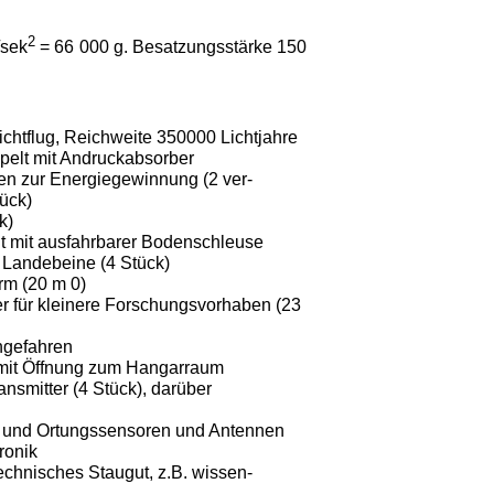
2
/sek
= 66 000 g. Besatzungsstärke 150
lichtflug, Reichweite 350000 Lichtjahre
pelt mit Andruckabsorber
n zur Energiegewinnung (2 ver­
ück)
k)
t mit ausfahrbarer Boden­schleuse
 Landebeine (4 Stück)
rm (20 m 0)
er für kleinere Forschungsvor­haben (23
ingefahren
 mit Öffnung zum Hangarraum
nsmitter (4 Stück), darüber
k- und Ortungssensoren und Antennen
ronik
echnisches Staugut, z.B. wissen­