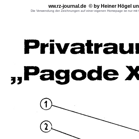
ww.rz-journal.de © by Heiner Högel
un
Die Verwendung der Zeichnungen auf einer eigenen Homepage ist nur mit G