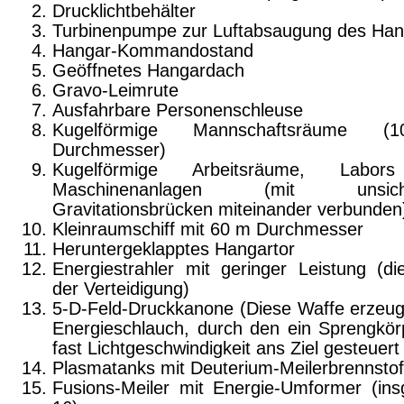
Drucklichtbehälter
Turbinenpumpe zur Luftabsaugung des Han
Hangar-Kommandostand
Geöffnetes Hangardach
Gravo-Leimrute
Ausfahrbare Personenschleuse
Kugelförmige Mannschaftsräume 
Durchmesser)
Kugelförmige Arbeitsräume, Labo
Maschinenan­lagen (mit unsicht
Gravitationsbrücken miteinander verbunden
Kleinraumschiff mit 60 m Durchmesser
Heruntergeklapptes Hangartor
Energiestrahler mit geringer Leistung (di
der Ver­teidigung)
5-D-Feld-Druckkanone (Diese Waffe erzeug
Ener­gieschlauch, durch den ein Sprengkör
fast Licht­geschwindigkeit ans Ziel gesteuert
Plasmatanks mit Deuterium-Meilerbrennstof
Fusions-Meiler mit Energie-Umformer (in