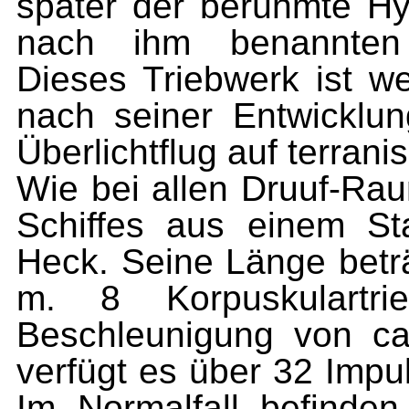
später der berühmte Hy
nach ihm benannten K
Dieses Triebwerk ist w
nach seiner Entwicklun
Überlichtflug auf terran
Wie bei allen Druuf-Ra
Schiffes aus einem S
Heck. Seine Länge betr
m. 8 Korpuskulartri
Beschleunigung von ca
verfügt es über 32 Impu
Im Normalfall be­find