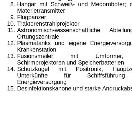
Hangar mit Schweiß- und Medoroboter; d
Materie­transmitter
Flugpanzer
Traktorenstrahlprojektor
Astronomisch-wissenschaftliche Abteil
Ortungs­zentrale
Plasmatanks und eigene Energieversorg
Kranken­station
Fusionsmeiler mit Umformer
Schirmprojektoren und Speicherbatterien
Schutzkugel mit Positronik, Hauptzen
Unterkünfte für Schiffsführun
Energieversorgung
Desinfektionskanone und starke Andruckab