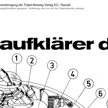
 Genehmigung der Pabel-Moewig Verlag KG, Rastatt
inhabers gestattet. Verlinkung sind nur auf die Originalquelle zulässig.