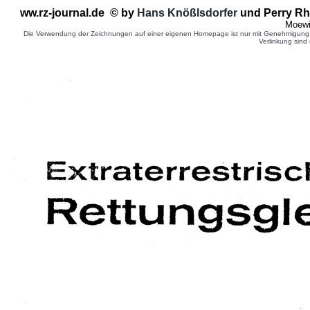
ww.rz-journal.de © by
Hans Knößlsdorfer
und Perry Rh
Moewi
Die Verwendung der Zeichnungen auf einer eigenen Homepage ist nur mit Genehmigung d
Verlinkung sind 