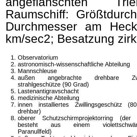
angeflanschten Trie
Raumschiff: Größtdur
Durchmesser am Heck
km/sec2; Besatzung zir
Observatorium
astronomisch-wissenschaftliche Abteilung
Mannschleuse
außen angebrachte drehbare Zwil
strahlgeschütze (90 Grad)
Lastenantigravschacht
medizinische Abteilung
innen installiertes Zwillingsgeschütz (
drehbar)
oberer Schutzschirmprojektorring (der
besteht aus einem violett­schwärz
Paranullfeld)