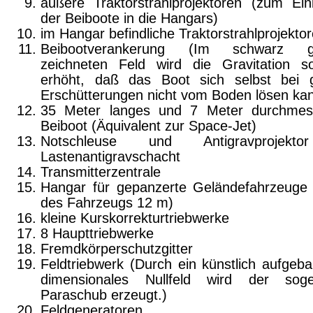
äußere Traktorstrahlprojektoren (zum Ein­
der Beiboote in die Hangars)
im Hangar befindliche Traktorstrahl­projekto
Beibootverankerung (Im schwarz g
zeichneten Feld wird die Gravitation s
erhöht, daß das Boot sich selbst bei 
Erschütterungen nicht vom Boden lösen kan
35 Meter langes und 7 Meter durchmes
Beiboot (Äquivalent zur Space-Jet)
Notschleuse und Antigravprojekt
Lastenantigravschacht
Transmitterzentrale
Hangar für gepanzerte Geländefahrzeuge
des Fahrzeugs 12 m)
kleine Kurskorrekturtriebwerke
8 Haupttriebwerke
Fremdkörperschutzgitter
Feldtriebwerk (Durch ein künstlich aufgeba
dimensionales Nullfeld wird der soge
Paraschub erzeugt.)
Feldgeneratoren