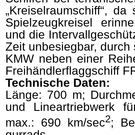
„Kreiselraumschiff“, da 
Spielzeugkreisel erinn
und die Intervallgeschü
Zeit unbesiegbar, durch 
KMW neben einer Reihe
Freihändlerflaggschiff
Technische Daten:
Länge: 700 m; Durchme
und Lineartriebwerk fü
2
max.: 690 km/sec
; B
gurrads