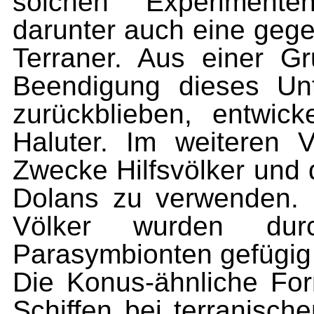
solchen Experimenten
darunter auch eine gege
Terraner. Aus einer G
Beendigung dieses Un
zurückblieben, entwic
Haluter. Im weiteren 
Zwecke Hilfsvölker und d
Dolans zu verwenden. D
Völker wurden dur
Parasymbionten gefügig
Die Konus-ähnliche Fo
Schiffen bei terranisc