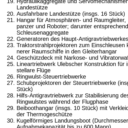
Hydraulikaggregate und Servomechanismen
Landestütze
Ausfahrbare Landestütze (insgs. 16 Stück)
Hangar für Atmosphären- und Raumgleiter, 
panzer und Roboter; darunter entsprechen
Schleusenaggregate
Generatoren des Haupt-Antigravtriebwerke
Traktorstrahlprojektoren zum Einschleusen k
nerer Raumschiffe in den Gleiterhangar
Geschützdeck mit Narkose- und Vibratorwa
Lineartriebwerk Ulebscher Konstruktion für i
stellare Flüge
Ringwulst-Steuertriebwerke
Schubprojektoren der Steuertriebwerke (ins
Stück)
Hilfs-Antigravtriebwerk zur Stabilisierung de
Ringwulstes während der Flugphase
Beiboothangar (insgs. 10 Stück) mit Verkle
der Thermogeschütze
Kugelförmiges Landungsboot (Durchmesser
Aufnahmekapazität bis zu 600 Mann)