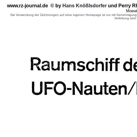
www.rz-journal.de © by
Hans Knößlsdorfer
und Perry R
Moewi
Die Verwendung der Zeichnungen auf einer eigenen Homepage ist nur mit Genehmigung d
Verlinkung sind 