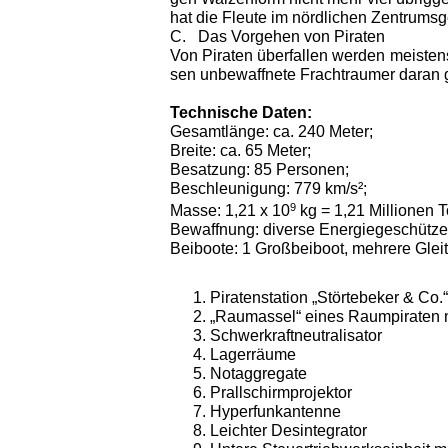
hat die Fleute im nördlichen Zentrum
C.
Das Vorgehen von Piraten
Von Piraten überfallen werden meisten
sen unbewaffnete Frachtraumer daran 
Technische Daten:
Gesamtlänge: ca. 240 Meter;
Breite: ca. 65 Meter;
Be­satzung: 85 Personen;
Beschleunigung: 779 km/s²;
9
Masse: 1,21 x 10
kg = 1,21 Millionen 
Bewaff­nung: diverse Energiegeschütze,
Bei­boote: 1 Großbeiboot, mehrere Gleit
Piratenstation „Störtebeker & Co.“
„Raumassel“ eines Raumpiraten 
Schwerkraftneutralisator
Lagerräume
Notaggregate
Prallschirmprojektor
Hyperfunkantenne
Leichter Desintegrator