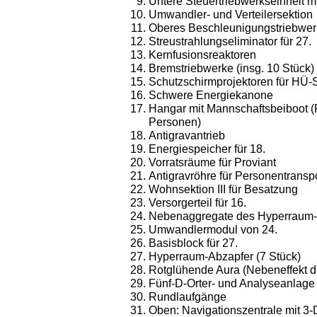
Untere Steuertriebwerkseinheit mi
Umwandler- und Verteilersektion
Oberes Beschleunigungstriebwer
Streustrahlungseliminator für 27.
Kernfusionsreaktoren
Bremstriebwerke (insg. 10 Stück)
Schutzschirmprojektoren für HÜ-
Schwere Energiekanone
Hangar mit Mannschaftsbeiboot 
Personen)
Antigravantrieb
Energiespeicher für 18.
Vorratsräume für Proviant
Antigravröhre für Personentransp
Wohnsektion III für Besatzung
Versorgerteil für 16.
Nebenaggregate des Hyperraum-
Umwandlermodul von 24.
Basisblock für 27.
Hyperraum-Abzapfer (7 Stück)
Rotglühende Aura (Nebeneffekt d
Fünf-D-Orter- und Analyseanlage
Rundlaufgänge
Oben: Navigationszentrale mit 3-