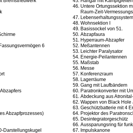
t Brems­triebwerk
Hangar mit Kampfgleitern
Untere Ortungssektion m
k
Raum-Zeit-Vermessungs-
Lebenserhaltungssyste
Wohnsektion I
Basissockel von 51.
Schirme
Abzapfaura
Hyperraum-Abzapfer
(Fassungsver­mögen 6
Meßantennen
Leichter Paralysator
Energie-Peilantennen
Maßstab
Messe
ort
Konferenzraum
Lagerräume
Gang mit Laufbändern
Abzapfers
Paratronkonverter mit 
Abdeckung aus Atronital
Wappen von Black Hole 
Geschützbatterie mit 4 
es Abzapf­prozesses)
Projektor des Paratrons
Desintegratorgeschütz
Aussparungsring für fu
D-Darstellungskugel
Impulskanone