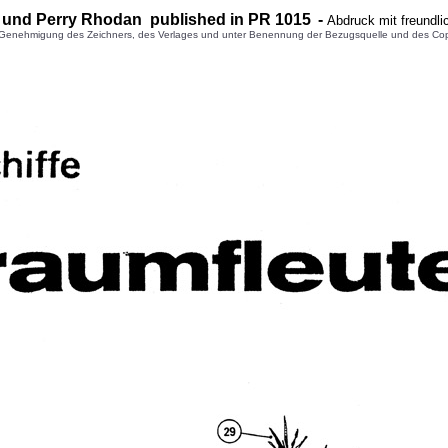
und Perry Rhodan published in PR 1
015
-
Abdruck mit freundl
enehmigung des Zeichners, des Verlages und unter Benennung der Bezugsquelle und des Copyright