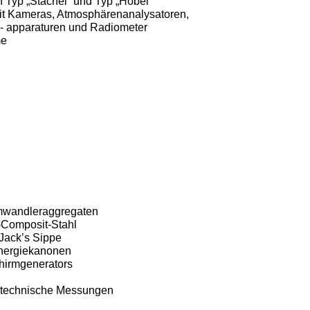
 Typ „Stachel“ und Typ „Hobel“
it Kameras, Atmosphä­renanalysatoren,
 apparaturen und Radiometer
me
Umwandleraggregaten
-Composit-Stahl
Jack’s Sippe
Energiekanonen
chirmgenerators
nktechnische Messungen