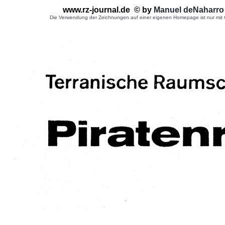
www.rz-journal.de © by
Manuel deNaharro
Die Verwendung der Zeichnungen auf einer eigenen Homepage ist nur mit G