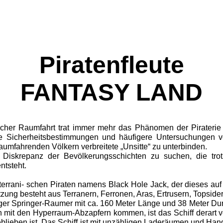
Piratenfleute
FANTASY LAND
ischer Raumfahrt trat immer mehr das Phänomen der Pirateri
e Sicherheitsbestim­mungen und häufigere Untersuchungen v
aumfahrenden Völ­kern verbreitete „Unsitte“ zu unterbinden.
Diskrepanz der Bevölkerungsschichten zu suchen, die trotz
ntsteht.
terrani- schen Piraten namens Black Hole Jack, der die­ses a
zung be­steht aus Terranern, Ferronen, Aras, Ertrusern, Topsider
r Springer-Raumer mit ca. 160 Meter Länge und 38 Meter Du
 mit den Hyperraum-Abzapfern kommen, ist das Schiff derart v
blieben ist. Das Schiff ist mit unzähligen Laderäumen und Han