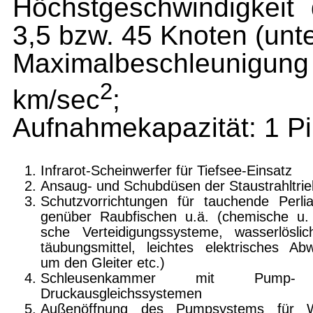
Höchstgeschwindig­keit
3,5 bzw. 45 Kno­ten (unt
Maximalbeschleunigu
2
km/sec
;
Aufnahmekapazität: 1 Pi­
Infrarot-Scheinwerfer für Tiefsee-Einsatz
Ansaug- und Schubdüsen der Staustrahltri
Schutzvorrichtungen für tauchende Perli
genüber Raubfischen u.ä. (chemische u. 
sche Verteidigungssysteme, wasserlösli
täubungsmittel, leichtes elektrisches Abw
um den Gleiter etc.)
Schleusenkammer mit Pump
Druckausgleichssystemen
Außenöffnung des Pumpsystems für W