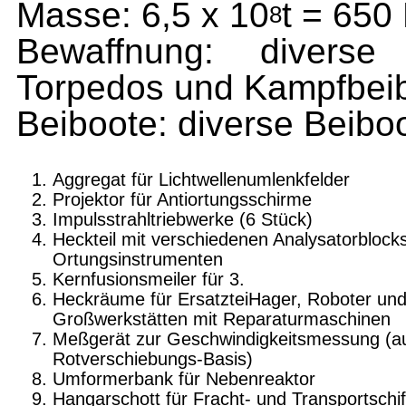
Masse: 6,5 x 10
t = 650
8
Bewaffnung: diverse 
Torpedos und Kampfbei
Beiboo­te: diverse Beiboo
Aggregat für Lichtwellenumlenkfelder
Projektor für Antiortungsschirme
Impulsstrahltriebwerke (6 Stück)
Heckteil mit verschiedenen Analysatorblock
Ortungsinstrumenten
Kernfusionsmeiler für 3.
Heckräume für ErsatzteiHager, Roboter un
Großwerkstätten mit Reparaturmaschinen
Meßgerät zur Geschwindigkeitsmessung (a
Rotverschiebungs-Basis)
Umformerbank für Nebenreaktor
Hangarschott für Fracht- und Transportschif