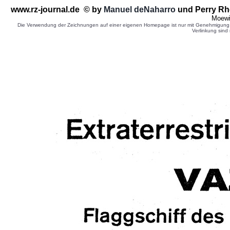
www.rz-journal.de © by
Manuel deNaharro
und Perry Rh
Moewi
Die Verwendung der Zeichnungen auf einer eigenen Homepage ist nur mit Genehmigung d
Verlinkung sind 