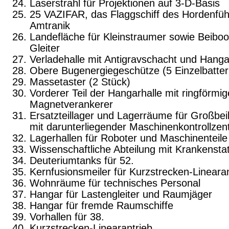
Laserstrahl für Projektionen auf 3-D-Basis
25 VAZIFAR, das Flaggschiff des Hordenfüh
Amtranik
Landefläche für Kleinstraumer sowie Beibo
Gleiter
Verladehalle mit Antigravschacht und Hanga
Obere Bugenergiegeschütze (5 Einzelbatter
Massetaster (2 Stück)
Vorderer Teil der Hangarhalle mit ringförmi
Magnetverankerer
Ersatzteillager und Lagerräume für Großbe
mit darunterliegender Maschinenkontrollzent
Lagerhallen für Roboter und Maschinenteile
Wissenschaftliche Abteilung mit Krankensta
Deuteriumtanks für 52.
Kernfusionsmeiler für Kurzstrecken-Linearan
Wohnräume für technisches Personal
Hangar für Lastengleiter und Raumjäger
Hangar für fremde Raumschiffe
Vorhallen für 38.
Kurzstrecken-Linearantrieb