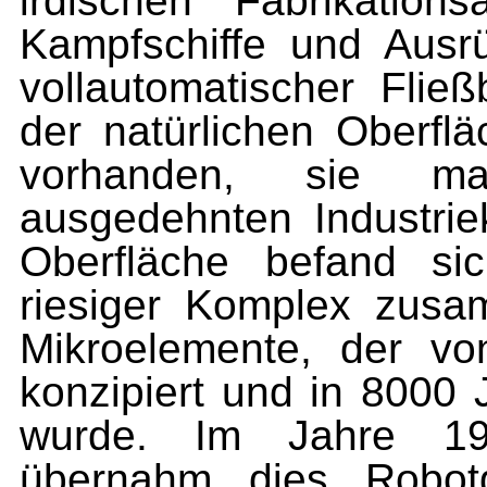
irdischen Fabrikation
Kampfschiffe und Ausrü
vollautomatischer Fließ
der natürlichen Oberfl
vorhanden, sie ma
ausgedehnten Industrie
Oberfläche befand si
riesiger Komplex zusam
Mikroelemente, der v
konzipiert und in 8000 Ja
wurde. Im Jahre 1978
übernahm dies Robot