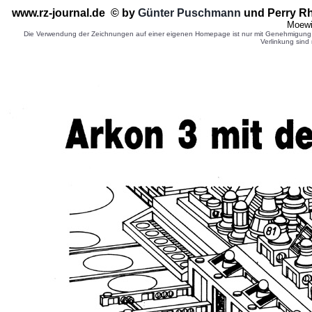
www.rz-journal.de © by
Günter Puschmann
und Perry R
Moewi
Die Verwendung der Zeichnungen auf einer eigenen Homepage ist nur mit Genehmigung d
Verlinkung sind 