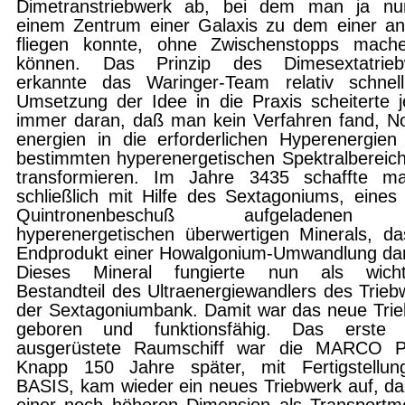
Dimetranstriebwerk ab, bei dem man ja nu
einem Zentrum einer Gala­xis zu dem einer a
fliegen konnte, ohne Zwischenstopps mach
können. Das Prin­zip des Dimesextatrieb
erkannte das Waringer-Team relativ schnell
Umsetzung der Idee in die Praxis scheiterte 
immer daran, daß man kein Verfahren fand, N
energien in die erforderlichen Hyperenergien
bestimmten hyperenergetischen Spektralbereic
transformieren. Im Jahre 3435 schaffte m
schließlich mit Hilfe des Sextagoniums, eines
Quintronenbeschuß auf­geladenen
hyperenergetischen überwerti­gen Minerals, d
Endprodukt einer Howalgonium-Umwandlung dars
Dieses Mineral fungierte nun als wichti
Bestandteil des Ultraenergiewandlers des Trieb
der Sextagoniumbank. Damit war das neue Tri
geboren und funktionsfähig. Das erste 
ausgerüstete Raumschiff war die MARCO 
Knapp 150 Jahre später, mit Fertig­stellun
BASIS, kam wieder ein neues Triebwerk auf, da