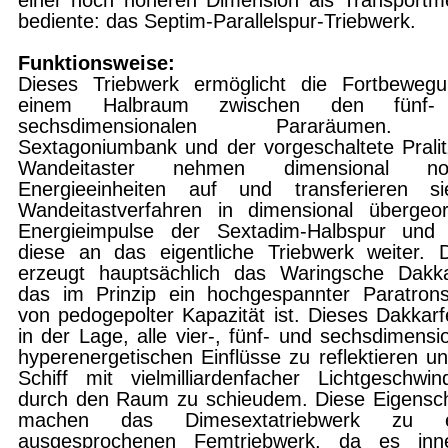
einer noch höheren Dimension als Transport
bediente: das Septim-Parallelspur-Triebwerk.
Funktionsweise:
Dieses Triebwerk ermöglicht die Fortbewegu
einem Halbraum zwischen den fünf-
sechsdimensionalen Pararäumen.
Sextagoniumbank und der vorgeschaltete Prali
Wandeitaster nehmen dimensional nor
Energieeinheiten auf und transferieren s
Wandeitastverfahren in dimensional übergeo
Energieimpulse der Sextadim-Halbspur und l
diese an das eigentliche Triebwerk weiter. 
erzeugt hauptsächlich das Waringsche Dakka
das im Prinzip ein hochgespannter Paratron
von pedogepolter Kapazität ist. Dieses Dakkarfe
in der Lage, alle vier-, fünf- und sechsdimensio
hyperenergetischen Einflüsse zu reflektie­ren u
Schiff mit vielmilliardenfacher Lichtgeschwind
durch den Raum zu schieudem. Diese Eigensc
machen das Dimesextatriebwerk zu 
ausgesproche­nen Femtriebwerk, da es inne