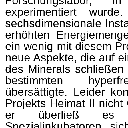
Forschungslabor, 
experimentiert wur
sechsdimensionale Insta
erhöhten Energie­menge
ein wenig mit diesem Pr
neue Aspekte, die auf ei
des Minerals schließen
bestimmten hyperfr
übersättigte. Leider k
Projekts Heimat II nicht
er über­ließ e
Spezialinkubatoren, sic