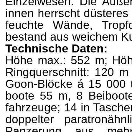
Einzelwesen. Die Außen
innen herrscht düsteres B
feuchte Wände, Tropf
bestand aus weichem Kun
Technische Daten:
Höhe max.: 552 m; Hö
Ringquerschnitt: 120 
Goon-Blöcke á 15 000 t
boote 55 m, 8 Beiboote
fahrzeuge; 14 in Tasche
doppelter paratronähnl
Panzerung aus mehr