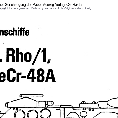
cher Genehmigung der Pabel-Moewig Verlag KG, Rastatt
inhabers gestattet. Verlinkung sind nur auf die Originalquelle zulässig.