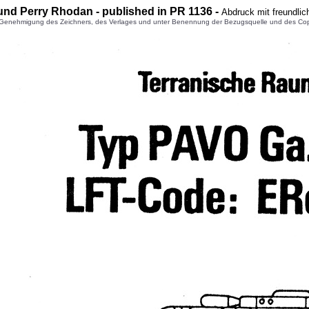
 und Perry Rhodan - published in PR 1
136
-
Abdruck mit freundli
enehmigung des Zeichners, des Verlages und unter Benennung der Bezugsquelle und des Copyright