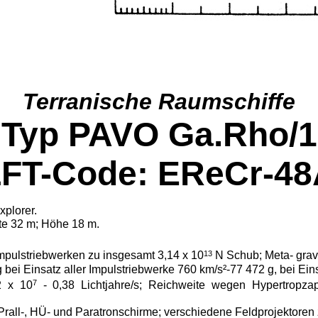
Terranische Raumschiffe
Typ PAVO Ga.Rho/1
FT-Code: EReCr-4
xplorer.
te 32 m; Höhe 18 m.
13
pulstrieb­werken zu insgesamt 3,14 x 10
N Schub; Meta- grav-
ei Ein­satz aller Impulstriebwerke 760 km/s²-77 472 g, bei Ein
7
2 x 10
- 0,38 Lichtjahre/s; Reichweite wegen Hypertropzap
; Prall-, HÜ- und Paratronschirme; verschiedene Feldpro­jekto