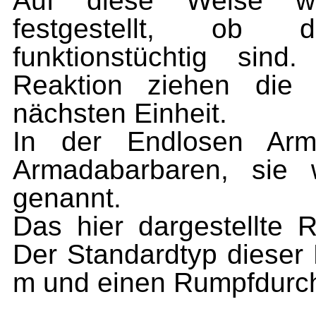
Auf diese Weise w
festgestellt, ob 
funktionstüchtig sind
Reaktion zie­hen die
nächsten Einheit.
In der Endlosen Arm
Armadabarba­
ren,
sie 
genannt.
Das hier
dargestellte R
Der Stan
dardtyp
dieser
m und einen Rumpfdurch