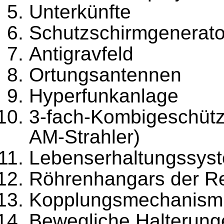
Unterkünfte
Schutzschirmgenerat
Antigravfeld
Ortungsantennen
Hyperfunkanlage
3-fach-Kombigeschütze
AM-Strahler)
Lebenserhaltungssys
Röhrenhangars der Re
Kopplungsmechanism
Bewegliche Halterung