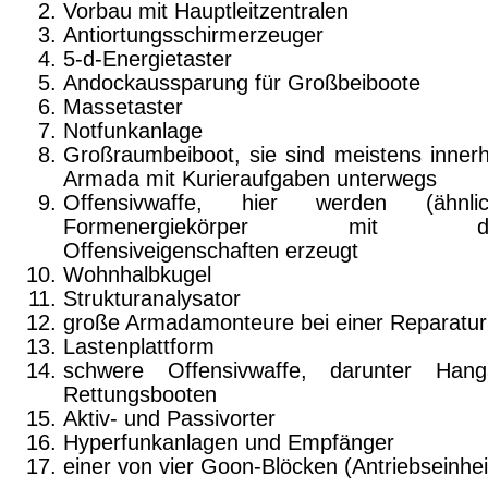
Vorbau mit Hauptleitzentralen
Antiortungsschirmerzeuger
5-d-Energietaster
Andockaussparung für Großbeiboote
Massetaster
Notfunkanlage
Großraumbeiboot, sie sind meistens innerh
Arma­da mit Kurieraufgaben unterwegs
Offensivwaffe, hier werden (ähnl
Formenergiekörper mit div
Offensiveigenschaften erzeugt
Wohnhalbkugel
Strukturanalysator
große Armadamonteure bei einer Reparatur
Lastenplattform
schwere Offensivwaffe, darunter Hang
Rettungsboo­ten
Aktiv- und Passivorter
Hyperfunkanlagen und Empfänger
einer von vier Goon-Blöcken (Antriebseinhei