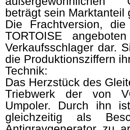
außergewöhn­lichen Ge
beträgt sein Marktanteil 
Die Frachtversion, die
TORTOISE angeboten wi
Verkaufsschlager dar. Si
die Produktionsziffern ih
Technik:
Das Herzstück des Glei
Triebwerk der von V
Umpoler. Durch ihn is
gleichzeitig als Be­s
Antigravgenerator zu a