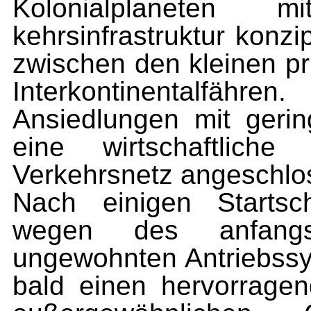
Kolonialplaneten m
kehrsinfrastruktur konzip
zwischen den kleinen pr
Interkontinentalfähre
Ansiedlungen mit geri
eine wirtschaft­lic
Verkehrsnetz angeschlo
Nach einigen Startsch
wegen des anfangs
ungewohnten Antriebssys
bald einen hervorrage