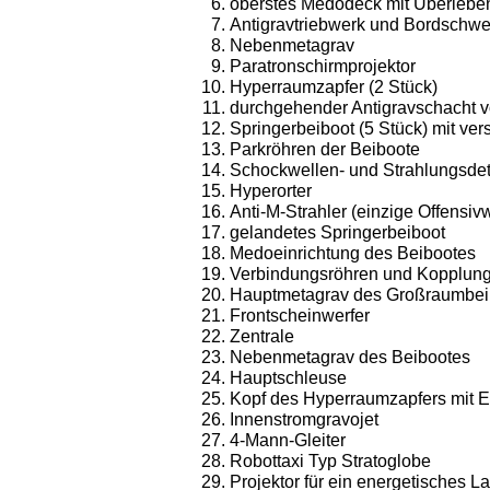
oberstes Medodeck mit Überlebe
Antigravtriebwerk und Bordschwe
Nebenmetagrav
Paratronschirmprojektor
Hyperraumzapfer (2 Stück)
durchgehender Antigravschacht 
Springerbeiboot (5 Stück) mit ver
Parkröhren der Beiboote
Schockwellen- und Strahlungsdet
Hyperorter
Anti-M-Strahler (einzige Offensivw
gelandetes Springerbeiboot
Medoeinrichtung des Beibootes
Verbindungsröhren und Kopplun
Hauptmetagrav des Großraumbei
Frontscheinwerfer
Zentrale
Nebenmetagrav des Beibootes
Hauptschleuse
Kopf des Hyperraumzapfers mit 
Innenstromgravojet
4-Mann-Gleiter
Robottaxi Typ Stratoglobe
Projektor für ein energetisches L