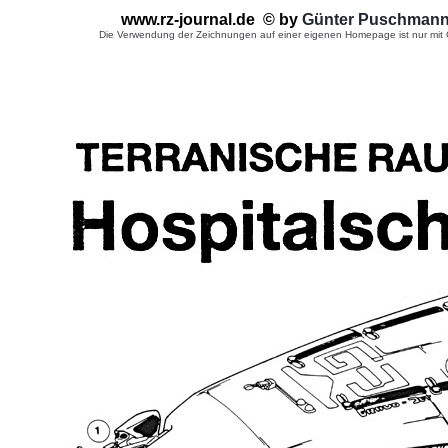
www.rz-journal.de © by
Günter Puschman
Die Verwendung der Zeichnungen auf einer eigenen Homepage ist nur mit G