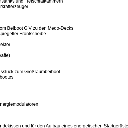
nstanks und Tiefschlafkammern
rkrafterzeuger
vom Beiboot G V zu den Medo-Decks
spiegelter Frontscheibe
ektor
affe)
gsstück zum Großraumbeiboot
bootes
Energiemodulatoren
andekissen und für den Aufbau eines energe­tischen Startgerüst