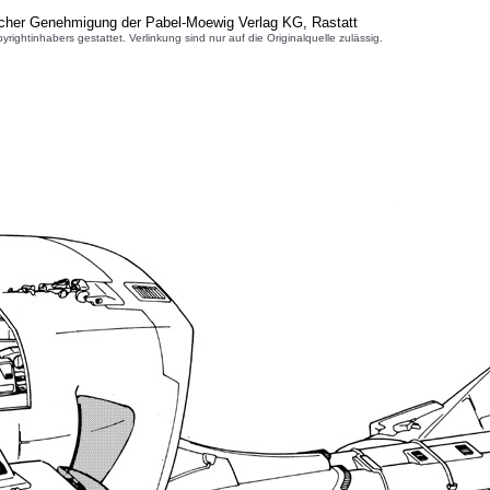
icher Genehmigung der Pabel-Moewig Verlag KG, Rastatt
inhabers gestattet. Verlinkung sind nur auf die Originalquelle zulässig.