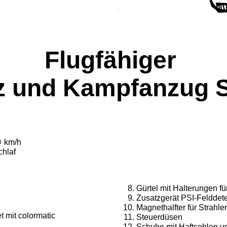
Flugfähiger
z und Kampfanzug
0
km/h
chlaf
Gürtel mit Halterungen fü
Zusatzgerät PSI-Felddete
Magnethalfter für Strahl
et mit colormatic
Steuerdüsen
Schuhe mit Haftsohlen u