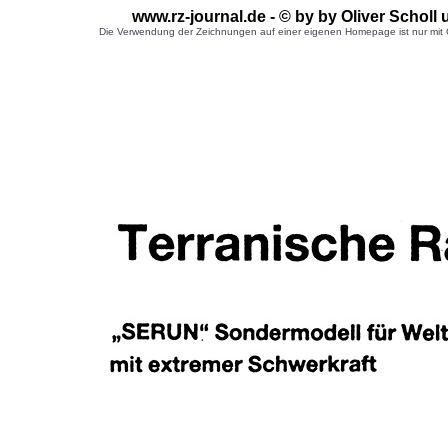
www.rz-journal.de - © by by Oliver Scholl
Die Verwendung der Zeichnungen auf einer eigenen Homepage ist nur mit G