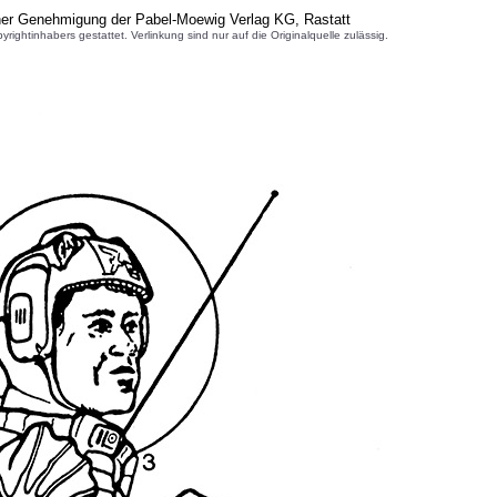
cher Genehmigung der Pabel-Moewig Verlag KG, Rastatt
inhabers gestattet. Verlinkung sind nur auf die Originalquelle zulässig.