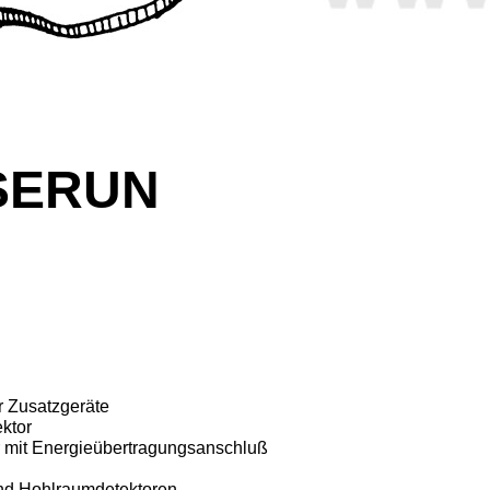
 SERUN
r Zusatzgeräte
ktor
er mit Energieübertragungsanschluß
nd Hohlraum­detektoren