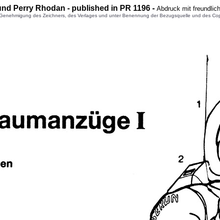
 und Perry Rhodan - published in PR 1
196
-
Abdruck mit freundli
enehmigung des Zeichners, des Verlages und unter Benennung der Bezugsquelle und des Copyright