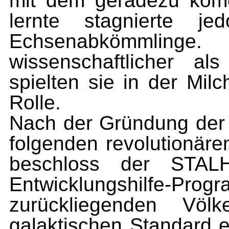
mit dem geradezu kome
lernte
stagnierte jed
Echsenabkömmling
wissenschaftlicher al
spielten sie in der Mil
Rolle.
Nach der Gründung d
folgenden revolutionär
beschloss der STAL
Entwicklungshilfe-Pr
zurückliegenden Vö
galaktischen Standard e