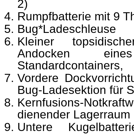
2)
Rumpfbatterie mit 9 T
Bug*Ladeschleuse
Kleiner topsidisch
Andocken eine
Standardcontainers,
Vordere Dockvorrichtu
Bug-Ladesektion für S
Kernfusions-Notkraft
dienender Lagerraum
Untere Kugelbatte