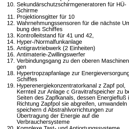
Sekundärschutzschirmgeneratoren für HÜ-
Schirme
Projektionsgitter für 10
Wahrnehmungssensoren für die nächste U
bung des Schiffes
Kontrolleitstand für 41 und 42,
Hyper-/Normalfunkanlage
Antigravtriebwerk (2 Einheiten)
Antimaterie-Zwillingswerfer
Verbindungsgang zu den oberen Maschinen
gen
Hypertropzapfanlage zur Energieversorgun
Schiffes
Hyperenergiekonzentratorkanal z Zapf pol,
Kernteil zur Anlage c Gravitrafspeicher zu b
Seiten des Zapfka­nals, dessen Energiefluß 
Richtung Zapfpol sie abgreifen, umwandeln
speichern d Abstrahlvorrichtungen zur
Übertragung der Energie auf die
Verbrauchersysteme
Komplexe Tast- und Antiortungssysteme