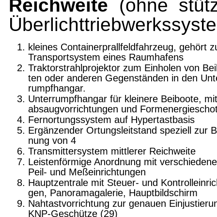
Reichweite
(ohne stü
Überlichttriebwerkssyste
kleines Containerprallfeldfahrzeug, gehört 
Transportsystem eines Raumhafens
Traktorstrahlprojektor zum Einholen von Be
ten oder anderen Gegenständen in den Unt
rumpfhangar.
Unterrumpfhangar für kleinere Beiboote, mit
absaugvorrichtungen und Formenergieschot
Fernortungssystem auf Hypertastbasis
Ergänzender Ortungsleitstand speziell zur B
nung von 4
Transmittersystem mittlerer Reichweite
Leistenförmige Anordnung mit verschieden
Peil- und Meßeinrichtungen
Hauptzentrale mit Steuer- und Kontrolleinric
gen, Panoramagalerie, Hauptbildschirm
Nahtastvorrichtung zur genauen Einjustieru
KNP-Geschütze (29)