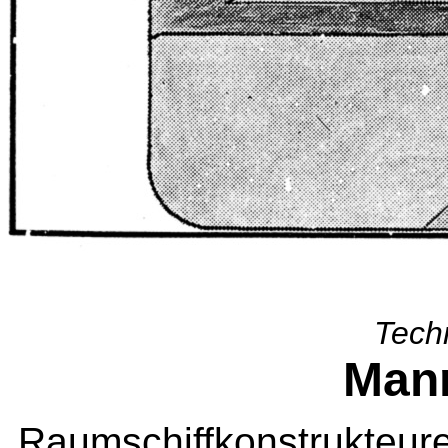
Tech
Man
Raumschiffkonstrukteu