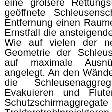
eine größere Rettungs
geöffnete Schleusensc
Entfernung einen Raume
Ernstfall die ansteigen
Wie auf vielen der ne
Geometrie der Schleu
auf maximale Ausnüt
angelegt. An den Wände
die Schleusenaggr
Evakuieren und Flute
Schutzschirmag