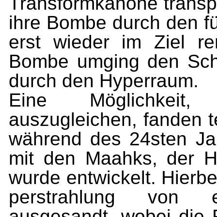
Transformkanone transport
ihre Bombe durch den f
erst wieder im Ziel re
Bombe umging den Schi
durch den Hyperraum.
Eine Möglichkeit,
auszugleichen, fanden te
während des 24sten Ja
mit den Maahks, der H
wurde ent­wickelt. Hierb
perstrahlung von e
ausgesandt, wobei die 