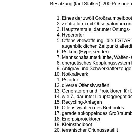
Besatzung (laut Stalker): 200 Personen
Eines der zwölf Großraumbeiboo
Zentralturm mit Observatorium u
Hauptzentrale, darunter Ortungs- u
Hyperorter
Offensivbewaffnung, die ESTARTU
augen­blicklichen Zeitpunkt allerd
Psikom (Hypersender)
Mannschaftsunterkünfte, Waffen-
energetisches Kopplungssystem fü
Antigrav und Schwerkrafterzeuge
Notkraftwerk
Psiorter
diverse Offensivwaffen
Generatoren und Projektoren für 
wie 7., darunter Hauptaggregat d
Recycling-Anlagen
Offensivwaffen des Beibootes
gerade abkoppelndes Großraumbe
Enerpsiprojektoren
Kleinstbeiboot
terranischer Ortungssatellit