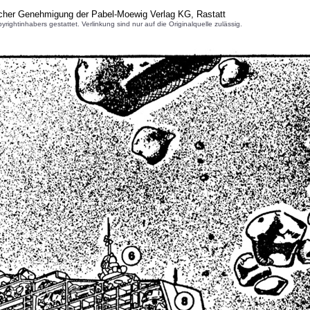
icher Genehmigung der Pabel-Moewig Verlag KG, Rastatt
inhabers gestattet. Verlinkung sind nur auf die Originalquelle zulässig.