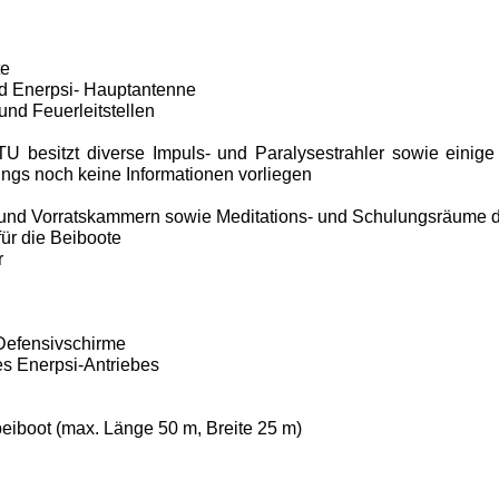
te
nd Enerpsi- Hauptantenne
nd Feuerleit­stellen
 besitzt di­verse Impuls- und Paralysestrahler sowie einig
ings noch keine In­formationen vorliegen
 und Vorrats­kammern sowie Meditations- und Schulungs­räume
r die Bei­boote
r
Defensivschir­me
es Enerpsi-Antriebes
iboot (max. Länge 50 m, Breite 25 m)