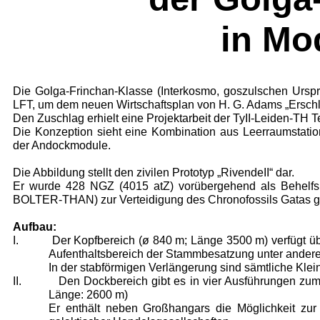
in Mo
Die Golga-Frinchan-Klasse (Interkosmo, goszulschen Urspru
LFT, um dem neuen Wirtschaftsplan von H. G. Adams „Ersch
Den Zuschlag erhielt eine Projektarbeit der TyII-Leiden-TH T
Die Konzeption sieht eine Kombination aus Leerraumstatio
der Andockmodule.
Die Abbildung stellt den zivilen Prototyp „RivendeII“ dar.
Er wurde 428 NGZ (4015 atZ) vorübergehend als Behelfs
BOLTER-THAN) zur Verteidigung des Chronofossils Gatas g
Aufbau:
I. Der Kopfbereich (ø 840 m; Länge 3500 m) verfügt übe
Aufenthaltsbereich der Stammbesatzung unter andere
In der stabförmigen Verlängerung sind sämtliche Klei
II. Den Dockbereich gibt es in vier Ausführungen zum A
Länge: 2600 m)
Er enthält neben Großhangars die Möglichkeit zu