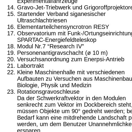
Experimentalfahrzeuge
Gravo-Jet-Triebwerk und Grigoroffprojektor
Startender Verband siganesischer
Ultraschlachtriesen
Elementarteilchensyncrotron RESY
Observatorium mit Funk-/Ortungseinrichtun
SPARTAC-Energiefeldteleskop
Modul Nr.7 “Research IV”
Personenantigravschacht (ø 10 m)
Versuchsanordnung zum Enerpsi-Antrieb
Labortrakt
Kleine Maschinenhalle mit verschiedenen
Aufbauten zu Versuchen aus Maschinenbau
Biologie, Physik und Medizin
Rotationsgravoschleuse
Da der Schwerkraftvektor in den Modulen
senkrecht zum Vektor im Dockbereich steht
müssen Objekte um 90° gedreht werden; be
Bedarf kann eine mitdrehende Landschaft pro
werden, um dem Benutzer Unannehmlichkei
ersparen.