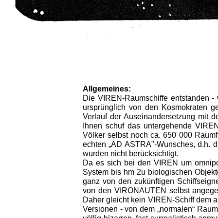
Allgemeines:
Die VIREN-Raumschiffe entstanden -
ursprünglich von den Kosmokraten ge
Verlauf der Auseinandersetzung mit de
Ihnen schuf das untergehende VIREN
Völker selbst noch ca. 650 000 Raumf
echten „AD ASTRA"-Wun­sches, d.h. die
wurden nicht berücksichtigt.
Da es sich bei den VIREN um omnipote
System bis hm
2
u biologischen Objekt
ganz von den zukünftigen Schiffs­ei
von den VIRONAUTEN selbst angegebe
Daher gleicht kein VIREN-Schiff dem an
Versionen - von dem „normalen“ Raumsc