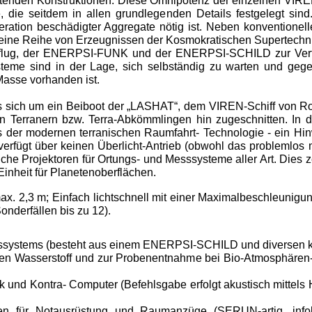
anmutenden Konstruktionen. Diese Omnipotenz der einzelnen VI­
die seitdem in allen grundlegenden Details festgelegt sind
generation beschädigter Aggregate nötig ist. Neben konventio
eine Reihe von Erzeugnissen der Kosmokratischen Supertechnik. 
ug, der ENERPSI-FUNK und der ENERPSI-SCHILD zur Ver­teidi
eme sind in der Lage, sich selbständig zu warten und gegebe
Masse vorhanden ist.
es sich um ein Beiboot der „LASHAT“, dem VIREN-Schiff von Ro
von Terranern bzw. Terra-Abkömmlingen hin zugeschnitten. I
 der modernen terranischen Raumfahrt- Technologie - ein Hinwe
ver­fügt über keinen Überlicht-Antrieb (obwohl das pro­blemlo
iche Projektoren für Ortungs- und Messsysteme aller Art. Dies
inheit für Planetenoberflä­chen.
max. 2,3 m; Ein­fach lichtschnell mit einer Maximalbeschleuni
onderfällen bis zu 12).
gssystems (be­steht aus einem ENERPSI-SCHILD und diversen 
aren Wasser­stoff und zur Probenentnahme bei Bio-Atmosphären-
onik und Kontra- Computer (Befehlsgabe erfolgt akustisch mit
n für Notausrü­stung und Raumanzüge (SERUN-artig, info