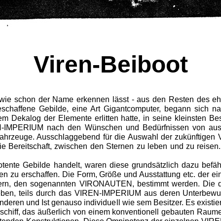
Viren
-Beiboot
 wie schon der Name erkennen lässt - aus den Resten des 
schaffene Gebilde, eine Art Gi­gantcomputer, begann sich 
m Dekalog der Elemente erlitten hatte, in seine kleinsten Be
-IMPERIUM nach den Wünschen und Bedürfnissen von ausge
ahrzeuge. Ausschlagge­bend für die Auswahl der zukünftigen 
 Bereitschaft, zwischen den Sternen zu leben und zu reisen.
nte Gebilde handelt, waren diese grundsätzlich dazu befähi
en zu erschaffen. Die Form, Grö­ße und Ausstattung etc. der 
gnern, den sogenannten VIRONAUTEN, bestimmt werden. Die 
n, teils durch das VIREN-IMPERIUM aus deren Unterbewus
deren und Ist genauso individuell wie sem Besitzer. Es existie
hiff, das äußerlich von einem konventionell gebauten Raumer