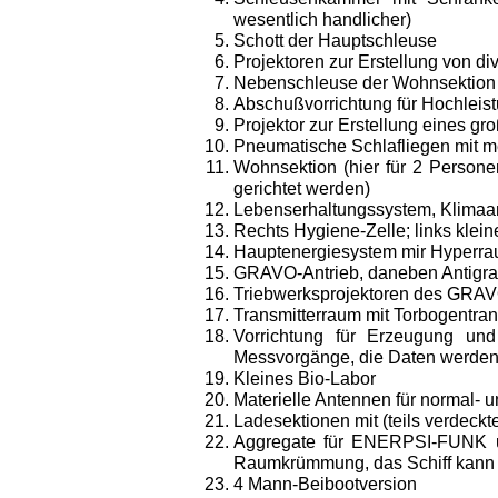
wesentlich handlicher)
Schott der Hauptschleuse
Projektoren
zur
Erstellung von di
Nebenschleuse der Wohnsektion (
Abschußvorrichtung für Hochleis
Projektor zur Erstellung eines
Pneumatische Schlafliegen mit me
Wohnsektion (hier für 2 Persone
gerich­tet werden)
Lebenserhaltungssystem, Klimaanl
Rechts Hygiene-Zelle; links kle
Hauptenergiesystem mir Hyperra
GRAVO-Antrieb, daneben Antigrav
Triebwerksprojektoren des GRAV
Transmitterraum mit Torbogentransm
Vorrichtung für Erzeugung un
Messvorgänge, die Daten werden so
Kleines Bio-Labor
Materielle Antennen für normal- u
Ladesektionen mit (teils verdeckte
Aggregate für ENERPSI-FUNK u
Raumkrümmung, das Schiff kann da
4 Mann-Beibootversion