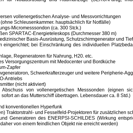
versen vollenergetischen Analyse- und Messvorrichtungen
ohne Schleu­senkammer. hauptsächlich für Notfälle)
tungs-Micromesssondon (ca. 300 Stck.)
 großen SPARTAC-Energieteleskops (Durchmesser 380 m)
dizinischer Basis-Ausrüstung, Schutzschirmgenerator und Tiefsc
n eingerichtet; bei Einschränkung des individuellen Platzbed
age, Rege­neratoren für Nahrung, H20. etc.
ines Versor­gungszentrum mit Medocenter und Bordküche
um-Zapfer
generatoron, Schwerkrafterzeuger und weitere Peripherie-Agg
O-Antriebs
itter (nicht aktiviert)
d Abschuss von vollenergetischen Messsonden (eignen sic
fort an das Mutterschiff über­tragen. Lebensdauer ca. 8 Std.)
nd konventio­nellen Hyperfunk
n) Traktor­strahl- und Fesselfeld-Projektoren für zusätzli­chen s
nd Generatoren des ENERPSI-SCHILDES (Wirkung entsprich
her von einem feindli­chen Objekt nie erreicht werden)