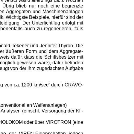
REN verschwand allerdings ca. 2 Wochen
. Übrig blieb nur noch eine begrenzte
nellen Aggregaten und Maschinenanlagen
Wichtigste Beispiele, hierfür sind der
gung. Der Unterlichtflug erfolgt mit
nenfalls auch zu regenerieren, falls
­nald Tekener und Jennifer Thyron. Die
n der äußeren Form und dem Aggregate-
is dafür, dass die Schiffsbe­sitzer mit
s möglich gewesen wäre), dafür befinden
 zeugt von der ihm zugedachten Aufgabe
gung von ca. 1200 km/sec² durch GRAVO-
konventionellen Waffenanlagen)
Analysen (einschl. Versorgung der Kli­
tels HOLOKOM oder über VIROTRON (eine
lge der VIREN-Eigenschaften jedoch