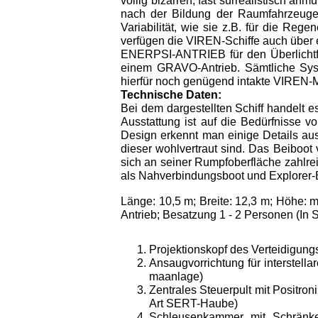
völlig bizarren, fast surrealistisch 
nach der Bildung der Raumfahrzeuge, 
Variabilität, wie sie z.B. für die Re
verfügen die VIREN-Schiffe auch über 
ENERPSI-ANTRIEB für den Überlichtfl
einem GRAVO-Antrieb. Sämtliche Syst
hierfür noch genügend intakte VIREN-
Technische Daten:
Bei dem dargestellten Schiff handelt 
Ausstattung ist auf die Bedürfnisse 
Design erkennt man einige De­tails aus
dieser wohlvertraut sind. Das Beiboot 
sich an seiner Rumpfoberfläche zahlre
als Nahverbin­dungsboot und Explorer-E
Länge: 10,5 m; Breite: 12,3 m; Höhe: 
Antrieb; Besat­zung 1 - 2 Personen (In S
Projektionskopf des Verteidigun
Ansaugvorrichtung für interstell
maanlage)
Zentrales Steuerpult mit Positr
Art SERT-Haube)
Schleusenkammer mit Schränke