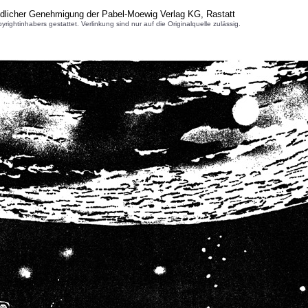
ndlicher Genehmigung der Pabel-Moewig Verlag KG, Rastatt
inhabers gestattet. Verlinkung sind nur auf die Originalquelle zulässig.