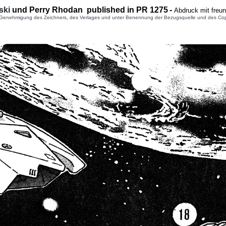
ski
und Perry Rhodan published in PR 1
275
-
Abdruck mit freu
enehmigung des Zeichners, des Verlages und unter Benennung der Bezugsquelle und des Copyright