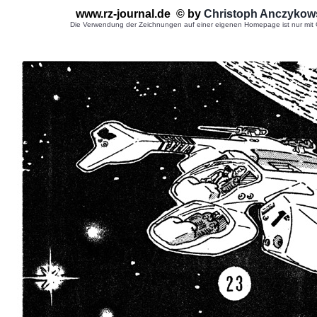
www.rz-journal.de © by
Christoph Anczykow
Die Verwendung der Zeichnungen auf einer eigenen Homepage ist nur mit G