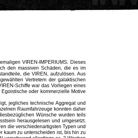
ehemali­gen VIREN-IMPERIUMS. Dieses
nach den massiven Schäden, die es im
standteile, die VIREN, aufzulösen. Aus
wählten Vertretern der galaktischen
VIREN-Schiffe war das Vorliegen eines
 Egoistische oder kommerziel­le Motive
gt, jegliches technische Aggregat und
einzelnen Raumfahrzeu­ge konnten daher
diesbezüglichen Wünsche wurden teils
stsein herausgelesen und umgesetzt.
ren die verschiedenartig­sten Typen und
 kaum zu unterscheiden ist, bis hin zu