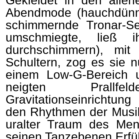
Gekleidet in den allerl
Abendmode (hauchdünne
schimmernde Tronar-Se
umschmiegte, ließ i
durchschimmern), mit
Schultern, zog es sie n
einem Low-G-Bereich 
neigten Prallf
Gravitationseinrichtun
den Rhythmen der Musik 
uralter Traum des Me
seinen Tanzebenen Erfül