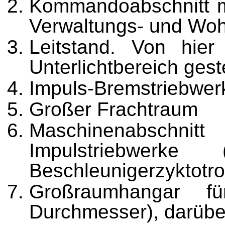
Kommandoabschnitt mi
Verwaltungs- und Woh
Leitstand. Von hie
Unterlichtbereich gest
Impuls-Bremstriebwer
Großer Frachtraum
Maschinenabschnitt
Impulstriebwer
Beschleunigerzyktotr
Großraumhangar f
Durchmesser), darüber