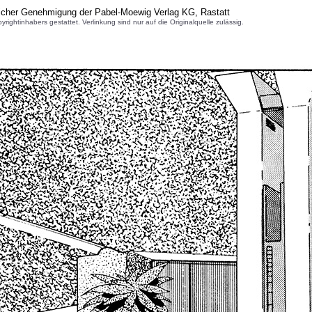
licher Genehmigung der Pabel-Moewig Verlag KG, Rastatt
inhabers gestattet. Verlinkung sind nur auf die Originalquelle zulässig.