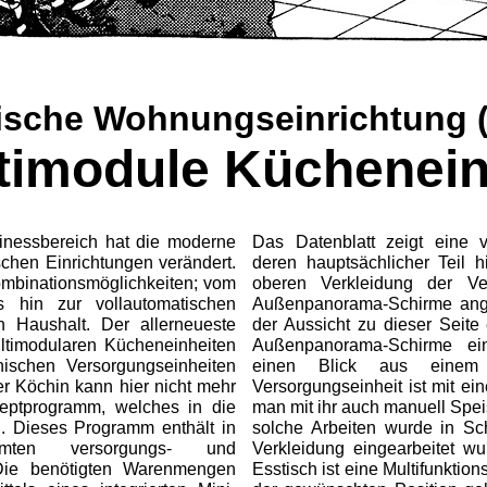
ische Wohnungseinrichtung (T
timodule Küchenein
nessbereich hat die moderne
Das Datenblatt zeigt eine vo
schen Einrichtungen verändert.
deren hauptsächlicher Teil h
Kombinationsmöglichkeiten; vom
oberen Verkleidung der Ve
is hin zur vollautomatischen
Außenpanorama-Schirme ange
n Haushalt. Der allerneueste
der Aussicht zu dieser Seite 
ltimodularen Kücheneinheiten
Außenpanorama-Schirme ein
onischen Versorgungseinheiten
einen Blick aus einem F
er Köchin kann hier nicht mehr
Versorgungseinheit ist mit ein
eptprogramm, welches in die
man mit ihr auch manuell Spei
. Dieses Programm enthält in
solche Arbeiten wurde in Sch
mten versorgungs- und
Verkleidung eingearbeitet wu
 Die benötigten Warenmengen
Esstisch ist eine Multifunktion