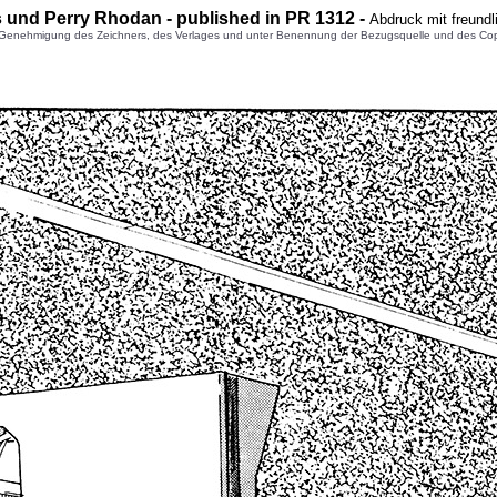
s und Perry Rhodan - published in PR 1312 -
Abdruck mit freund
enehmigung des Zeichners, des Verlages und unter Benennung der Bezugsquelle und des Copyright