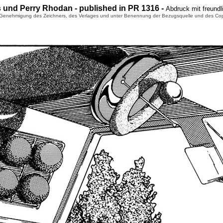
s und Perry Rhodan - published in PR 1316 -
Abdruck mit freund
enehmigung des Zeichners, des Verlages und unter Benennung der Bezugsquelle und des Copyright