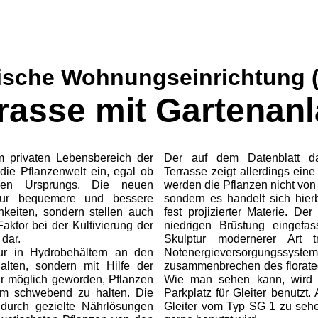
ische Wohnungseinrichtung (T
rasse mit Gartenan
 privaten Lebensbereich der
Der auf dem Datenblatt dar
e Pflanzenwelt ein, egal ob
Terrasse zeigt allerdings ein
schen Ursprungs. Die neuen
werden die Pflanzen nicht von
 nur bequemere und bessere
sondern es handelt sich hie
keiten, sondern stellen auch
fest projizierter Materie. De
ktor bei der Kultivierung der
niedrigen Brüstung eingefa
dar.
Skulptur modernerer Art t
r in Hydrobehältern an den
Notenergieversorgungssys
ten, sondern mit Hilfe der
zusammenbrechen des floratec
gar möglich geworden, Pflanzen
Wie man sehen kann, wird e
um schwebend zu halten. Die
Parkplatz für Gleiter benutzt.
durch gezielte Nährlösungen
Gleiter vom Typ SG 1 zu sehe