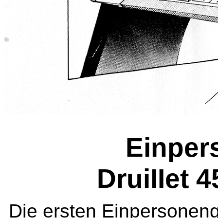
Einper
DruiIIet 4
Die ersten Einpersonengle