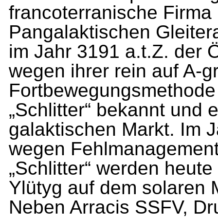
francoterranische Firma D
Pangalaktischen Gleitera
im Jahr 3191 a.t.Z. der Ö
wegen ihrer rein auf A-
Fortbewegungs­methode 
„Schlitter“ be­kannt und
galaktischen Markt. Im 
wegen Fehlmanage­ment 
„Schlitter“ wer­den heut
Ylütyg auf dem solaren M
Neben Arracis SSFV, D