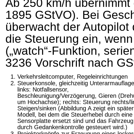
Ab 250 km/h übernimmt d
1895 GStVO). Bei Gesch
überwacht der Autopilot d
die Steuerung ein, wenn
(„watch“-Funktion, serien
3236 Vorschrift nach GS
Verkehrsleitcomputer, Regeleinrichtungen
Steuerkonsole, gleichzeitig Unterarmauflage
links: Notfallsensor,
Beschleunigung/Verzögerung, Gieren (Dre
um Hochachse); rechts: Steuerung rechts/li
Steigen/sinken (Abbildung A zeigt ein späte
Modell, bei dem die Steuerhebel durch eine
Sensorplatte ersetzt sind und das Fahrzeug
durch Gedankenkontrolle gesteuert wird.)
Projektorknöpfe zur Erzeugung eines locke