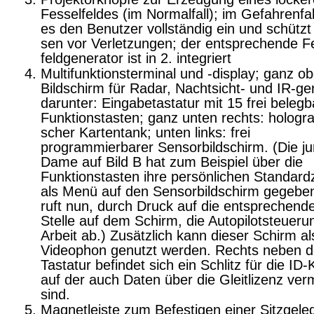
Fesselfeldes (im Normalfall); im Gefahrenfall
es den Benutzer vollständig ein und schützt 
sen vor Verletzungen; der entsprechende F
feldgenerator ist in 2. integriert
Multifunktionsterminal und -display; ganz o
Bildschirm für Radar, Nachtsicht- und IR-ger
darunter: Eingabetastatur mit 15 frei beleg
Funktionstasten; ganz unten rechts: hologra
scher Kartentank; unten links: frei
programmierbarer Sensorbildschirm. (Die j
Dame auf Bild B hat zum Beispiel über die
Funktionstasten ihre persönlichen Standardz
als Menü auf den Sensorbildschirm gegebe
ruft nun, durch Druck auf die entsprechend
Stelle auf dem Schirm, die Autopilotsteueru
Arbeit ab.) Zu­sätzlich kann dieser Schirm al
Videophon ge­nutzt werden. Rechts neben d
Tastatur befindet sich ein Schlitz für die ID-
auf der auch Da­ten über die Gleitlizenz ver
sind.
Magnetleiste zum Befestigen einer Sitzgele