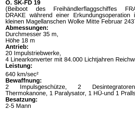
O. SK-FD 19
(Beiboot des Freihändlerflaggschiffes FR
DRAKE während einer Erkun­dungsoperation 
kleinen Magellan­schen Wolke Mitte Februar 243
Abmessungen:
Durchmesser 35 m,
Höhe 18 m
Antrieb:
20 Impulstriebwerke,
4 Linearkonverter mit 84.000 Lichtjahren Reichw
Leistung:
640 km/sec²
Bewaffnung:
2 Impulsgeschütze, 2 Desintegrator
Thermokanone, 1 Paralysator, 1 HÜ-und 1 Prall
Besatzung:
2-5 Mann