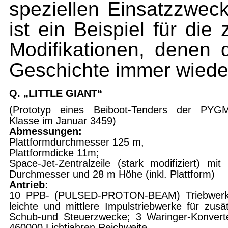
speziellen Einsatzzwec
ist ein Beispiel für die
Modifikationen, denen
Geschichte immer wieder
Q. „LITTLE GIANT“
(Prototyp eines Beiboot-Tenders der PYG
Klasse im Januar 3459)
Abmessungen:
Plattformdurchmesser 125 m,
Plattformdicke 11m;
Space-Jet-Zentralzeile (stark modifiziert) mi
Durchmesser und 28 m Höhe (inkl. Plattform)
Antrieb:
10 PPB- (PULSED-PROTON-BE
AM) Triebwer
leichte und mittlere Impulstriebwerke für zu­sät
Schub-und Steuerzwecke; 3 Waringer-Konvert
460000 Lichtjahren Reichweite