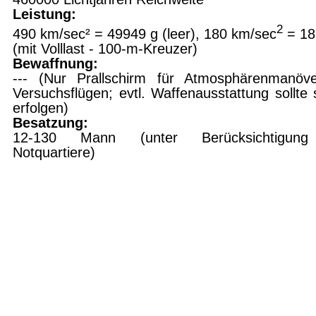
Leistung:
2
490 km/sec² = 49949 g (leer), 180
km/sec
= 18
(mit Volllast - 100-m-Kreuzer)
Bewaffnung:
---
(Nur Prallschirm für Atmosphärenmanöv
Versuchsflügen; evtl. Waffenausstattung sollte s
erfolgen)
Besatzung:
12-130 Mann (unter Berücksichtigun
Notquartiere)