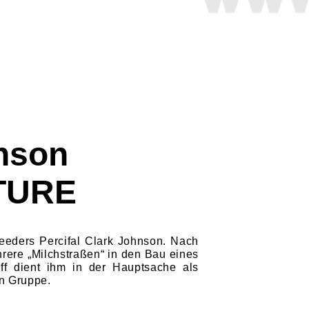
nson
NTURE
ee­ders Percifal Clark Johnson. Nach
rere „Milch­straßen“ in den Bau eines
iff dient ihm in der Hauptsache als
en Gruppe.