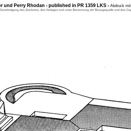
er und Perry Rhodan - published in PR 1359 LKS -
Abdruck mit
enehmigung des Zeichners, des Verlages und unter Benennung der Bezugsquelle und des Copyright