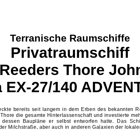
Ter
ranische Raumschiffe
Privatraumschiff
 Reeders Thore Joh
a EX-27/140 ADVE
teckte bereits seit langem in dem Erben des bekannten R
hore die gesamte Hin­terlassenschaft und investierte meh
, dessen Baupläne er selbst entworfen hatte. Das Sch
 der Milchstraße, aber auch in anderen Galaxien der lokal