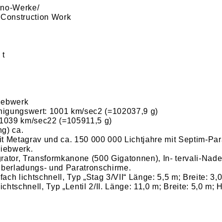
ano-Werke/
 Construction Work
 t
riebwerk
ungswert: 1001 km/sec2 (=102037,9 g)
1039 km/sec22 (=105911,5 g)
g) ca.
it Metagrav und ca. 150 000 000 Lichtjahre mit Septim-Par
riebwerk.
tor, Trans­formkanone (500 Gigatonnen), In- tervali-Nade
berladungs- und Paratronschirme.
lichtschnell, Typ „Stag 3/VII“ Länge: 5,5 m; Breite: 3,0
chtschnell, Typ „Lentil 2/II. Länge: 11,0 m; Breite: 5,0 m; 