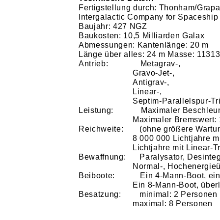
Fertigstellung durch: Thonham/Grap
Intergalactic Company for Spaceship
Baujahr: 427 NGZ
Baukosten: 10,5 Milliarden Galax
Abmessungen: Kantenlänge: 20 m
Länge über alles: 24 m Masse: 11313
Antrieb: Metagrav-,
Gravo-Jet-,
Antigrav-,
Linear-,
Septim-Parallelspur-T
Leistung: Maximaler Beschleunig
Maximaler Bremswert: 
Reichweite: (ohne größere Wartun
8 000 000 Lichtjahre m
Lichtjahre mit Linear-T
Bewaffnung: Paralysator, Desintegra
Normal-, Hochenergieü
Beiboote: Ein 4-Mann-Boot, einfach 
Ein 8-Mann-Boot, überli
Besatzung: minimal: 2 Personen
maximal: 8 Personen