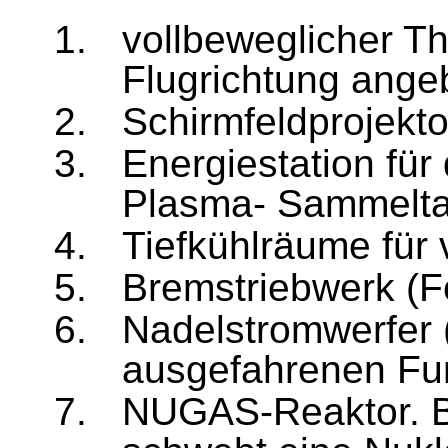
vollbeweglicher T
h
Flug
richtung ange
Schirmfeldprojekto
Energiestation für
Plasma- Sammeltan
Tiefkühlräume für 
Bremstriebwerk (F
Nadelstromwerfer (
ausgefahrenen Fu
NUGAS-Reaktor. B