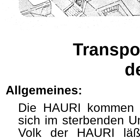
Transpo
d
Allgemeines:
Die HAU
RI kommen a
sich im sterbenden U
Volk der HAURI läß