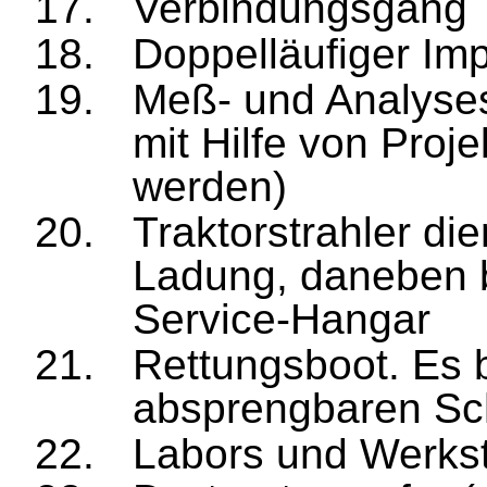
Verbindungsgang
Doppelläufiger Im
Meß- und Analyses
mit Hilfe von Proj
werden)
Traktorstrahler di
Ladung, daneben be
Service-Hangar
Rettungsboot. Es b
absprengbaren Sc
Labors und Werkst