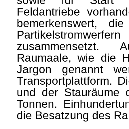
sowie für Start 
Feldantriebe vorhan
bemerkenswert, di
Partike
l
stromwerfe
rn
zusammensetzt. A
Raumaale, wie die H
Jargon genannt wer
Transportplattform. D
und der Stauräume d
Tonnen. Einhundertu
die Besatzung des Ra