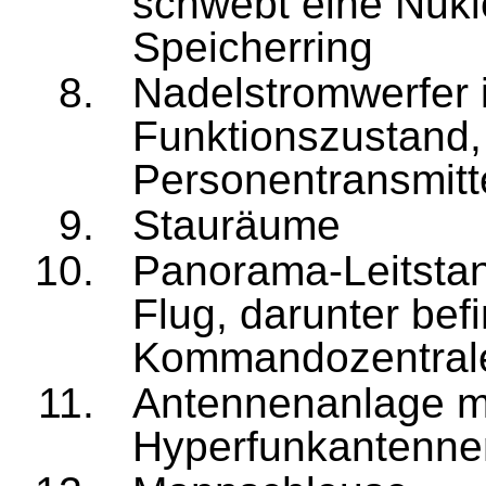
schwebt eine Nukl
Speicherring
Nadel
str
om
werfer
Funktionszustand,
Personentransmitt
Stauräume
Panorama-Leitstan
Flug, darunter befi
Kommandozentral
Antennenanlage m
Hyperfunkantenne