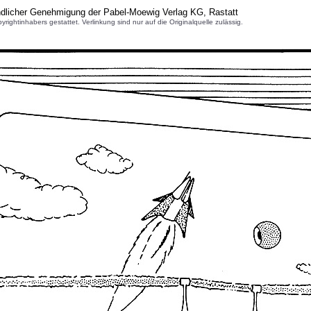
ndlicher Genehmigung der Pabel-Moewig Verlag KG, Rastatt
inhabers gestattet. Verlinkung sind nur auf die Originalquelle zulässig.