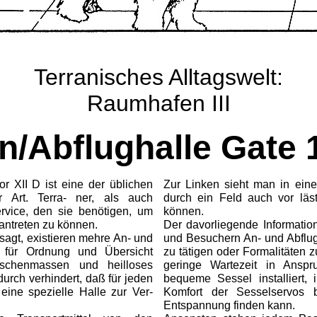
Terranisches Alltagswelt:
Raumhafen III
n/Abflughalle Gate 
 XII D ist eine der üblichen
Zur Linken sieht man in eine
r Art. Terra- ner, als auch
durch ein Feld auch vor läs
Service, den sie benötigen, um
können.
antreten zu können.
Der davorliegende Informatio
agt, existieren mehre An- und
und Besuchern An- und Abflug
e für Ordnung und Übersicht
zu tätigen oder Formalitäten 
nschenmassen und heilloses
geringe Wartezeit in Ansp
urch verhindert, daß für jeden
bequeme Sessel installiert
eine spezielle Halle zur Ver-
Komfort der Sesselservos b
Entspannung finden kann.