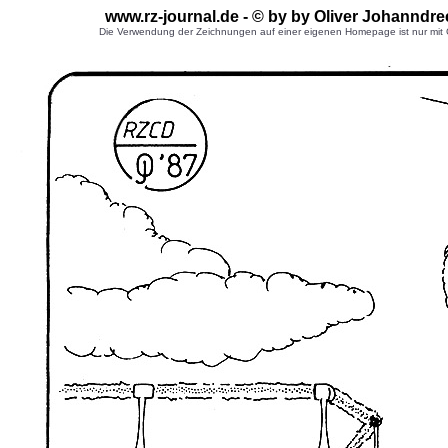
www.rz-journal.de - © by by Oliver Johanndr
Die Verwendung der Zeichnungen auf einer eigenen Homepage ist nur mit G