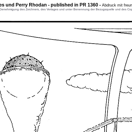
ees und Perry Rhodan - published in PR 1360 -
Abdruck mit freu
enehmigung des Zeichners, des Verlages und unter Benennung der Bezugsquelle und des Copyright