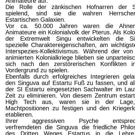
Animateure auf.
Die Rolle der zänkischen Hofnarren der S
spielend, sind sie die wahren Herrsche
Estartischen Galaxien.
Vor ca. 50.000 Jahren waren die Ahne
Animateure ein Kolonialvolk der Pterus. Als Kolo
der Extremwelt Singu entwickelten die Si
spezielle Charaktereigenschaften, am wichtigst
Interspezies-Kollektivismus. Während der von
animierten Kolonialkriege blieben sie unpar­teii
sich nach den zerstörerischen Konflikten 
Vordergrund zu spielen.
Ebenfalls durch erfolgreiches Integrieren gel
den Sin­guva auf Estartu Fuß zu fassen, und al
der SI Estartu eingesetzten Sachwalter im Lau
Zeit zu eliminieren. Von diesem Zentrum estart
High Tech aus, waren sie in der Lage,
Machtpositionen zu festigen und den Krieger­k
etablieren.
Ihrer aggressiven Psyche entsprec
verfremdeten die Sin­guva die friedliche Philo
des Dritten Weges Estartus in die Lehr