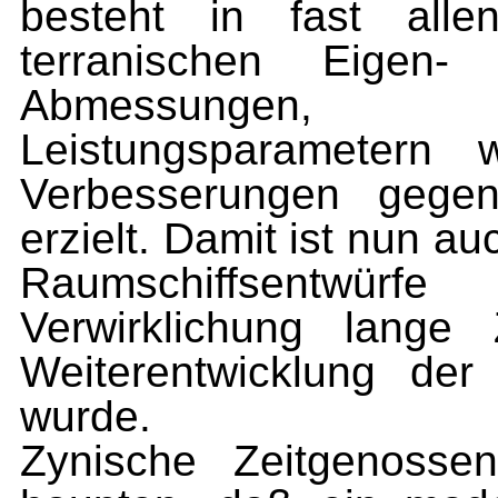
besteht in fast all
terranischen Eigen-
Abmessun­gen, 
Leistungsparametern w
Verbesserungen ge­gen
erzielt. Damit ist nun au
Raumschiffs­entwü
Verwirklichung lange
Weiterentwicklung der
wurde.
Zynische Zeitgenoss