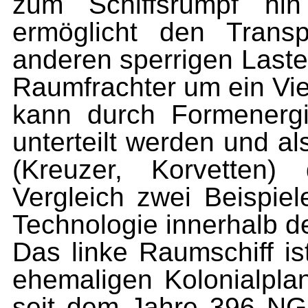
zum Schiffsrumpf hi
ermöglicht den Transp
anderen sperrigen Lasten
Raumfrachter um ein Vie
kann durch Formenergie
unterteilt werden und a
(Kreuzer, Korvetten
Vergleich zwei Beispie
Technologie innerhalb de
Das linke Raumschiff ist
ehemaligen Kolonialplan
seit dem Jahre 396 NGZ