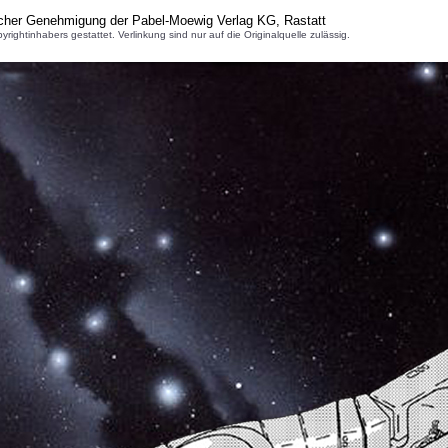
icher Genehmigung der Pabel-Moewig Verlag KG, Rastatt
inhabers gestattet. Verlinkung sind nur auf die Originalquelle zulässig.