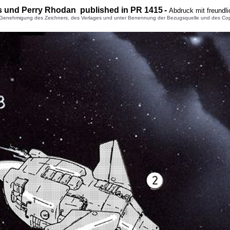
s und Perry Rhodan published in PR 1
415
-
Abdruck mit freundl
enehmigung des Zeichners, des Verlages und unter Benennung der Bezugsquelle und des Copyright