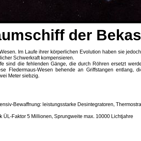
umschiff der Beka
esen. Im Laufe ihrer körperlichen Evolution haben sie jedoch i
licher Schwerkraft kom­pensieren.
 sind die feh­lenden Gänge, die durch Röhren ersetzt werde
iese Fledermaus-Wesen behende an Griffstangen entlang, die
wei Meter siebzig.
siv-Bewaffnung: leistungsstarke Desintegrato­ren, Thermostrah
rk ÜL-Faktor 5 Millionen, Sprungweite max. 10000 Lichtjahre