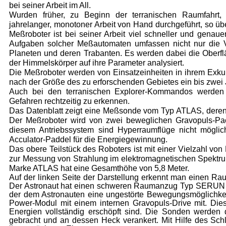
bei seiner Arbeit im All.
Wurden früher, zu Beginn der terranischen Raum­fahrt
jahrelanger, monotoner Ar­beit von Hand durchgeführt, so 
Meßroboter ist bei seiner Arbeit viel schnel­ler und gena
Aufgaben solcher Meßautomaten umfassen nicht nur die 
Planeten und deren Trabanten. Es wer­den dabei die Oberflä
der Him­melskörper auf ihre Parameter analysiert.
Die Meßroboter werden von Einsatzeinheiten in ih­rem Exku
nach der Größe des zu erforschenden Gebietes ein bis zwei 
Auch bei den terranischen Explorer-Kommandos werden
Gefahren rechtzeitig zu er­kennen.
Das Datenblatt zeigt eine Meßsonde vom Typ AT­LAS, deren
Der Meßroboter wird von zwei beweglichen Gravopuls-Pack
diesem Antriebssystem sind Hyperraumflü­ge nicht möglich
Acculator-Paddel für die Energiegewinnung.
Das obere Teilstück des Roboters ist mit einer Viel­zahl v
zur Messung von Strahlung im elektromagnetischen Spektru
Marke ATLAS hat eine Gesamthöhe von 5,8 Meter.
Auf der linken Seite der Darstellung erkennt man ei­nen R
Der Astronaut hat einen schweren Raumanzug Typ SERUN an.
der dem Astronauten eine ungestörte Bewe­gungsmöglichkeit 
Power-Modul mit einem internen Gravopuls-Drive mit. Die
Energien vollständig erschöpft sind. Die Sonden werd
gebracht und an dessen Heck verankert. Mit Hilfe des Schl