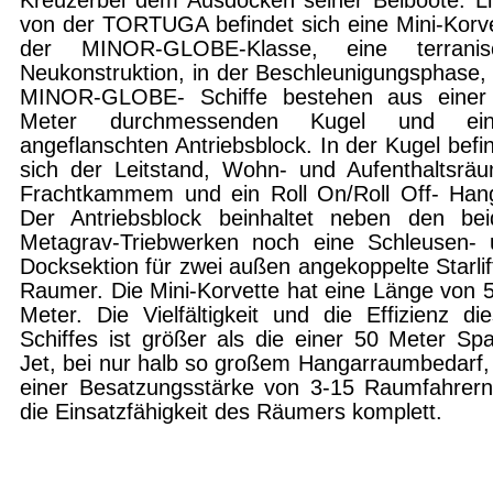
Kreuzerbei dem Ausdocken seiner Beiboote. L
von der TORTUGA befindet sich eine Mini-Korv
der MINOR-GLOBE-Klasse, eine terranis
Neukonstruktion, in der Beschleunigungsphase,
MINOR-GLOBE- Schiffe bestehen aus einer
Meter durchmessenden Kugel und ei
angeflanschten Antriebsblock. In der Kugel befi
sich der Leitstand, Wohn- und Aufenthaltsrä
Frachtkammem und ein Roll On/Roll Off- Hang
Der Antriebsblock beinhaltet neben den bei
Metagrav-Triebwerken noch eine Schleusen- 
Docksektion für zwei außen angekoppelte Starlif
Raumer. Die Mini-Korvette hat eine Länge von 
Meter. Die Vielfältigkeit und die Effizienz di
Schiffes ist größer als die einer 50 Meter Sp
Jet, bei nur halb so großem Hangarraumbedarf,
einer Besatzungsstärke von 3-15 Raumfahrern
die Einsatzfähigkeit des Räumers komplett.