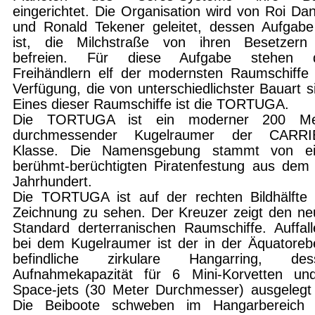
eingerichtet. Die Organisation wird von Roi Da
und Ronald Tekener geleitet, dessen Aufgabe
ist, die Milchstraße von ihren Besetzern
befreien. Für diese Aufgabe stehen 
Freihändlern elf der modernsten Raumschiffe
Verfügung, die von unterschiedlichster Bauart s
Eines dieser Raumschiffe ist die TORTUGA.
Die TORTUGA ist ein moderner 200 Me
durchmessender Kugelraumer der CARRI
Klasse. Die Namensgebung stammt von ei
berühmt-berüchtigten Piratenfestung aus dem
Jahrhundert.
Die TORTUGA ist auf der rechten Bildhälfte 
Zeichnung zu sehen. Der Kreuzer zeigt den n
Standard derterranischen Raumschiffe. Auffal
bei dem Kugelraumer ist der in der Äquatore
befindliche zirkulare Hangarring, des
Aufnahmekapazität für 6 Mini-Korvetten un
Space-jets (30 Meter Durchmesser) ausgelegt 
Die Beiboote schweben im Hangarbereich 